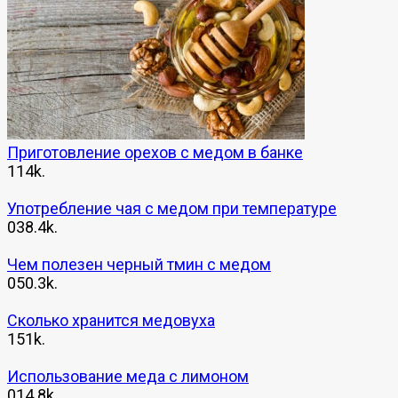
Приготовление орехов с медом в банке
1
14k.
Употребление чая с медом при температуре
0
38.4k.
Чем полезен черный тмин с медом
0
50.3k.
Сколько хранится медовуха
1
51k.
Использование меда с лимоном
0
14.8k.