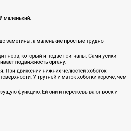
ый маленький.
ошо заметины, а маленькие простые трудно
дит нерв, который и подает сигналы. Сами усики
чивает подвижность органу.
ься. При движении нижних челюстей хоботок
верхности. У трутней и маток хоботки короче, чем
рызущую функцию. Ей они и пережевывают воск и