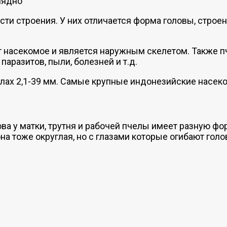
лядно
ти строения. У них отличается форма головы, строен
т насекомое и является наружным скелетом. Также 
паразитов, пыли, болезней и т.д.
елах 2,1-39 мм. Самые крупные индонезийские насек
у матки, трутня и рабочей пчелы имеет разную форму
а тоже округлая, но с глазами которые огибают голо