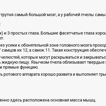
у трутня самый большой мозг, а у рабочей пчелы сам
:
) и 3 простых глаза. Большие фасетчатые глаза хор
т.
рез усики к обонятельной зоне головного мозга прохо
самцов их 12, а самок 11. Такая конструкция обеспе
х челюстей, которые могут раскрываться и закрыват
ь жидкую пищу. Язычком пчела облизывает твердые по
вои прямые функцию.
ть ротового аппарата хорошо развита и выполняет г
менно здесь расположена основная масса мышц.