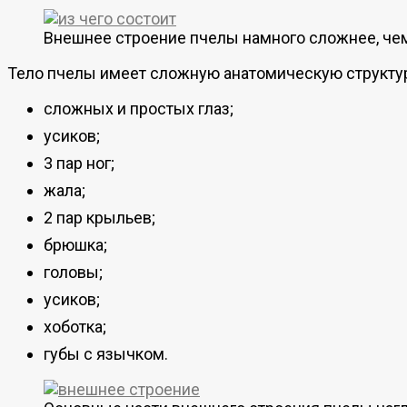
Внешнее строение пчелы намного сложнее, че
Тело пчелы имеет сложную анатомическую структуру
сложных и простых глаз;
усиков;
3 пар ног;
жала;
2 пар крыльев;
брюшка;
головы;
усиков;
хоботка;
губы с язычком.