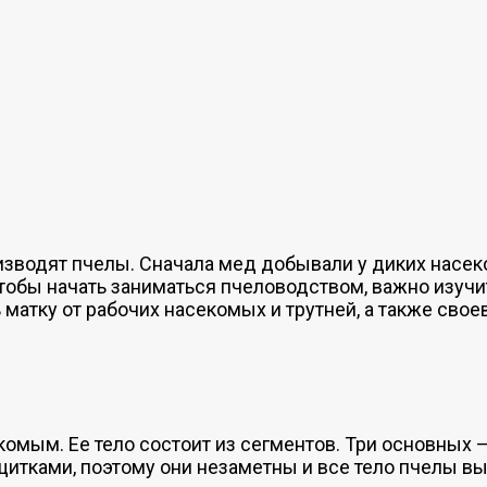
зводят пчелы. Сначала мед добывали у диких насеко
обы начать заниматься пчеловодством, важно изучить
ь матку от рабочих насекомых и трутней, а также сво
омым. Ее тело состоит из сегментов. Три основных –
итками, поэтому они незаметны и все тело пчелы в