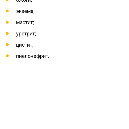
экзема;
мастит;
уретрит;
цистит;
пиелонефрит.